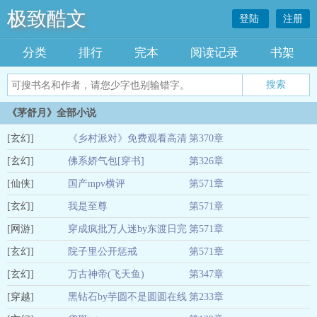
极致酷文
登陆
注册
分类
排行
完本
阅读记录
书架
《茅舒月》全部小说
[玄幻]
《乡村派对》免费观看高清
第370章
[玄幻]
佛系娇气包[穿书]
第326章
04-04
[仙侠]
国产mpv横评
第571章
04-04
[玄幻]
我是至尊
第571章
04-04
[网游]
穿成疯批万人迷by东渡日完
第571章
04-04
[玄幻]
结
院子里公开惩戒
第571章
04-04
[玄幻]
(下)WRITE.AS
万古神帝(飞天鱼)
第347章
04-04
[穿越]
黑钻石by芋圆不是圆圆在线
第233章
04-04