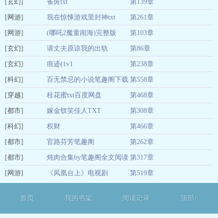
[玄幻]
雀斑txt
第139章
04-04
[网游]
我在惊悚游戏里封神txt
第261章
04-04
[网游]
(哪吒2魔童闹海)完整版
第103章
04-04
[玄幻]
请丈夫原谅我的出轨
第86章
04-04
[玄幻]
痕迹(1v1
第238章
04-04
[科幻]
百无禁忌的小说笔趣阁下载
第558章
04-04
[穿越]
桂花蜜txt百度网盘
第468章
04-04
[都市]
嫁金钗笑佳人TXT
第308章
04-04
[科幻]
权财
第466章
04-04
[都市]
官路芬芳笔趣阁
第262章
04-04
[都市]
炖肉合集by笔趣阁全文阅读
第317章
04-04
[网游]
《凤凰台上》电视剧
第519章
04-04
04-04
首页
我的书架
阅读记录
顶部↑